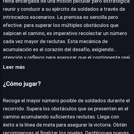
reina encargada de una misión peculiar pero estratégica:
reunir y conducir a su ejército de soldados a través de
JUEGALO AHORA
intrincados escenarios. La premisa es sencilla pero
efectiva: para superar los múltiples obstáculos que
salpican el camino, es imperativo recolectar un número
cada vez mayor de reclutas. Esta mecánica de
acumulación es el corazón del desafío, exigiendo
atención y reflejos para asegurar que el contingente real
sea lo suficientemente robusto como para despejar el
Leer más
paso. El objetivo principal es claro: guiar exitosamente a
la comitiva real hasta la línea de meta. Alcanzar este
¿Cómo jugar?
hito no solo culmina cada nivel, sino que también otorga
recompensas que permiten la personalización estética
Recoge el mayor número posible de soldados durante el
de la monarca, ofreciendo la posibilidad de cambiar
recorrido. Supera los obstáculos que se presenten en el
atuendos y apariencias. Queen Run 3D se presenta como
camino acumulando suficientes reclutas. Llega con
una experiencia lúdica y accesible, diseñada para el
éxito a la línea de meta para asegurar la victoria. Obtén
disfrute instantáneo. Su naturaleza online y gratuita, sin
recompensas al finalizar los niveles. Desbloquea nuevas