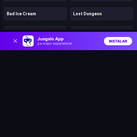
Bad Ice Cream
Lost Dungeon
Speed per Click: Obby
Pengu Slide
0
Juegalo App
INSTALAR
¡La mejor experiencia!
Inicio
Aleatorio
Buscar
Favs
Climb and Jump Obby Tower
Speedy Runner