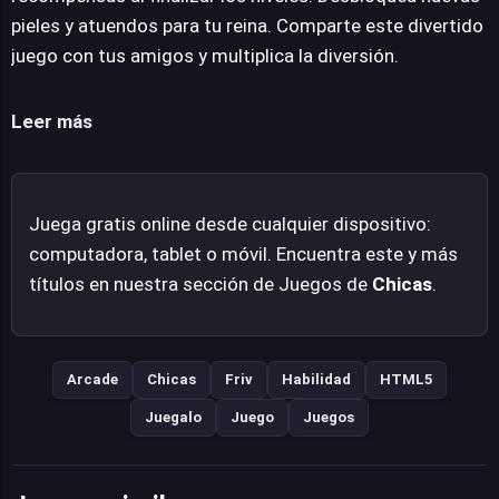
requerir descargas adicionales, lo convierte en una
pieles y atuendos para tu reina. Comparte este divertido
opción conveniente para divertirse directamente desde
juego con tus amigos y multiplica la diversión.
el navegador, ofreciendo un entretenimiento directo y
sin complicaciones.
Leer más
Juega gratis online desde cualquier dispositivo:
computadora, tablet o móvil. Encuentra este y más
títulos en nuestra sección de Juegos de
Chicas
.
Arcade
Chicas
Friv
Habilidad
HTML5
Juegalo
Juego
Juegos