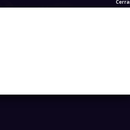
Cerra
Shapik: The Quest
Ya casi llegamos...