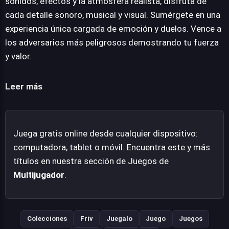
sonidos, efectos y la atmósfera realista, disfruta de
elevan la tensión de cada enfrentamiento. En Ultimate
cada detalle sonoro, musical y visual. Sumérgete en una
Robo Duel 3D, la victoria depende de la fuerza y la
experiencia única cargada de emoción y duelos. Vence a
astucia para superar a adversarios cada vez más
los adversarios más peligrosos demostrando tu fuerza
peligrosos, todo ello encapsulado en un paquete
y valor.
gratuito y accesible directamente desde el navegador
web, sin necesidad de descargas, y compatible con las
Leer más
plataformas más populares.
Juega gratis online desde cualquier dispositivo:
computadora, tablet o móvil. Encuentra este y más
títulos en nuestra sección de Juegos de
Multijugador
.
Colecciones
Friv
Juegalo
Juego
Juegos