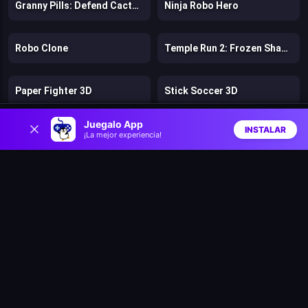
Granny Pills: Defend Cactuses
Ninja Robo Hero
Robo Clone
Temple Run 2: Frozen Shadows
Paper Fighter 3D
Stick Soccer 3D
0
Juegalo App
INSTALAR
Mr Herobrine
Battle Royale Noob vs Pro
¡La mejor experiencia!
Inicio
Aleatorio
Buscar
Favs
Mr Noob Hook Hero
Noobflip