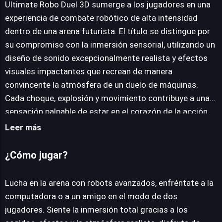
Ultimate Robo Duel 3D sumerge a los jugadores en una
experiencia de combate robótico de alta intensidad
dentro de una arena futurista. El título se distingue por
JUEGALO AHORA
su compromiso con la inmersión sensorial, utilizando un
diseño de sonido excepcionalmente realista y efectos
visuales impactantes que recrean de manera
convincente la atmósfera de un duelo de máquinas.
Cada choque, explosión y movimiento contribuye a una
sensación palpable de estar en el corazón de la acción.
El juego ofrece versatilidad en sus modos, permitiendo
Leer más
a los usuarios enfrentarse a una inteligencia artificial
desafiante o, para una competición más personal,
¿Cómo jugar?
medirse contra un amigo en su modo de dos jugadores.
Esta flexibilidad garantiza que la emoción del combate
Lucha en la arena con robots avanzados, enfréntate a la
sea accesible para diferentes preferencias de juego. La
computadora o a un amigo en el modo de dos
promesa de una experiencia única se cumple a través de
jugadores. Siente la inmersión total gracias a los
una banda sonora envolvente y efectos especiales que