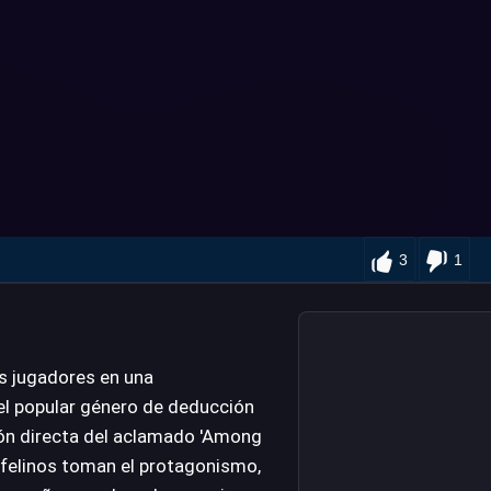
3
1
os jugadores en una
el popular género de deducción
ión directa del aclamado 'Among
 felinos toman el protagonismo,