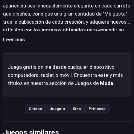
cambio para desbloquear y adquirir nuevos artículos de
apariencia sea innegablemente elegante en cada carrete
moda, expandiendo así las posibilidades estilísticas y
que diseñes, consigue una gran cantidad de "Me gusta"
manteniendo la experiencia fresca y evolutiva. La
tras la publicación de cada creación, y adquiere nuevos
propuesta de TicToc KPOP Fashion reside en su
artículos con los ingresos obtenidos para expandir su
simplicidad interactiva, ofreciendo un pasatiempo
guardarropa.
Leer más
creativo y accesible para quienes disfrutan del diseño de
moda y la cultura KPOP directamente desde el
navegador web.
Juega gratis online desde cualquier dispositivo:
computadora, tablet o móvil. Encuentra este y más
títulos en nuestra sección de Juegos de
Moda
.
Chicas
Juegalo
Kids
Princesa
Juegos similares