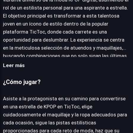
rol de un estilista personal para una aspirante a estrella.
JUEGALO AHORA
El objetivo principal es transformar a esta talentosa
joven en un ícono de estilo dentro de la popular
plataforma TicToc, donde cada carrete es una
oportunidad para deslumbrar. La experiencia se centra
en la meticulosa selección de atuendos y maquillajes,
buscando combinaciones que no solo sigan las últimas
tendencias, sino que también realcen la personalidad de
Leer más
la protagonista. La mecánica central impulsa la
creatividad, invitando a los usuarios a experimentar con
¿Cómo jugar?
una amplia gama de vestuario y cosméticos. Cada
conjunto diseñado debe reflejar un sentido impecable de
Asiste a la protagonista en su camino para convertirse
la elegancia, crucial para captar la atención de la
en una estrella de KPOP en TicToc, elige
audiencia virtual. El éxito en la consecución de "Me
cuidadosamente el maquillaje y la ropa adecuados para
gusta" tras la publicación de cada creación es
cada ocasión, sigue las pistas estilísticas
fundamental, ya que estos actúan como la moneda de
proporcionadas para cada reto de moda, haz que su