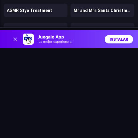
ASMR Stye Treatment
Mr and Mrs Santa Christmas Adventure
L.O.L. Surprise! O.M.G.™ Style Studio
Tile Guru Match Fun
0
Juegalo App
INSTALAR
¡La mejor experiencia!
Inicio
Aleatorio
Buscar
Favs
Kitty Jewel Quest
Mike and Mia 1st Day at School