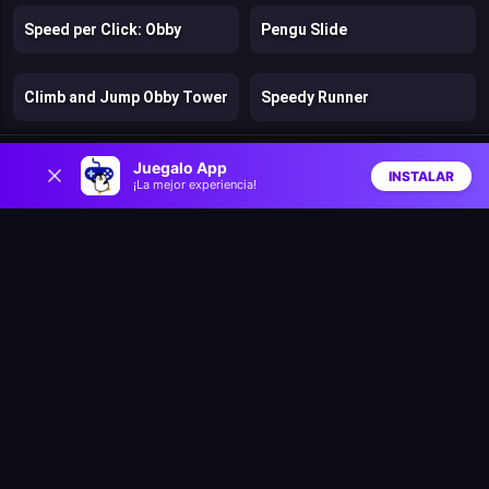
Speed per Click: Obby
Pengu Slide
Climb and Jump Obby Tower
Speedy Runner
0
Jelly Run 2048
Catchamon
Juegalo App
INSTALAR
¡La mejor experiencia!
Inicio
Aleatorio
Buscar
Favs
Archer Ragdoll Masters
Dig into the Earth’s core!