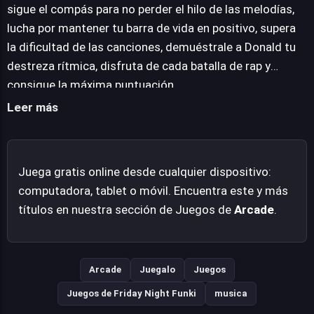
superar a este singular oponente. La integración del
sigue el compás para no perder el hilo de las melodías,
Pato Donald no solo aporta un elemento nostálgico,
lucha por mantener tu barra de vida en positivo, supera
sino que también introduce un toque de humor y
la dificultad de las canciones, demuéstrale a Donald tu
frescura a las batallas de rap. Es una propuesta que
destreza rítmica, disfruta de cada batalla de rap y
promete horas de entretenimiento, combinando la
consigue la máxima puntuación.
adrenalina del ritmo con la diversión de interactuar con
Leer más
un personaje clásico en un contexto completamente
nuevo. La banda sonora y la mecánica están
cuidadosamente orquestadas para ofrecer una
Juega gratis online desde cualquier dispositivo:
experiencia rítmica satisfactoria y llena de personalidad.
computadora, tablet o móvil. Encuentra este y más
títulos en nuestra sección de Juegos de
Arcade
.
Arcade
Juegalo
Juegos
Juegos de Friday Night Funki
musica