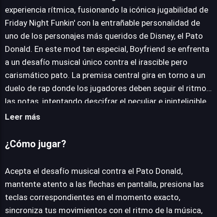
experiencia rítmica, fusionando la icónica jugabilidad de
Friday Night Funkin' con la entrañable personalidad de
JUEGALO AHORA
uno de los personajes más queridos de Disney, el Pato
Donald. En este mod tan especial, Boyfriend se enfrenta
a un desafío musical único contra el irascible pero
carismático pato. La premisa central gira en torno a un
duelo de rap donde los jugadores deben seguir el ritmo y
las notas, intentando descifrar el peculiar e ininteligible
lenguaje de Donald, lo que añade una capa extra de
Leer más
dificultad y encanto al enfrentamiento. El juego
mantiene la esencia que ha cautivado a millones de
¿Cómo jugar?
fans: reflejos rápidos, precisión en el timing y una
inmersión total en las pegadizas melodías. Cada
Acepta el desafío musical contra el Pato Donald,
confrontación musical está diseñada para poner a
mantente atento a las flechas en pantalla, presiona las
prueba la habilidad del jugador, exigiendo una
teclas correspondientes en el momento exacto,
concentración absoluta para no perder el compás y
sincroniza tus movimientos con el ritmo de la música,