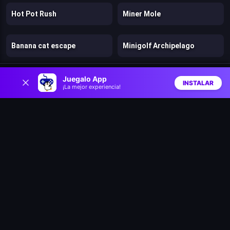
Hot Pot Rush
Miner Mole
Banana cat escape
Minigolf Archipelago
0
Max Mixed Cuisine
Football Run
Juegalo App
INSTALAR
¡La mejor experiencia!
Inicio
Aleatorio
Buscar
Favs
Shot For Hire
Kung Fu Sparrow