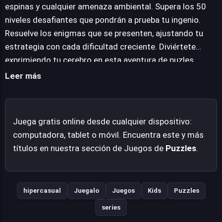
propuesta ideal para quienes disfrutan de exprimir su
espinas y cualquier amenaza ambiental. Supera los 50
cerebro con desafíos lógicos. Su naturaleza relajada lo
niveles desafiantes que pondrán a prueba tu ingenio.
hace perfecto para sesiones rápidas o para aquellos
Resuelve los enigmas que se presenten, ajustando tu
momentos en los que se busca una distracción
estrategia con cada dificultad creciente. Diviértete
entretenida y estimulante.
exprimiendo tu cerebro en esta aventura de puzles.
Leer más
Juega gratis online desde cualquier dispositivo:
computadora, tablet o móvil. Encuentra este y más
títulos en nuestra sección de Juegos de
Puzzles
.
hipercasual
Juegalo
Juegos
Kids
Puzzles
series