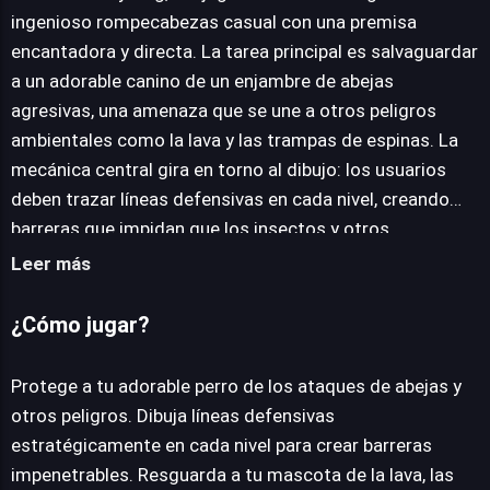
ingenioso rompecabezas casual con una premisa
encantadora y directa. La tarea principal es salvaguardar
JUEGALO AHORA
a un adorable canino de un enjambre de abejas
agresivas, una amenaza que se une a otros peligros
ambientales como la lava y las trampas de espinas. La
mecánica central gira en torno al dibujo: los usuarios
deben trazar líneas defensivas en cada nivel, creando
barreras que impidan que los insectos y otros
elementos dañinos alcancen a su vulnerable amigo
Leer más
peludo. El título expande esta simple premisa a lo largo
de 50 niveles progresivamente desafiantes. A medida
¿Cómo jugar?
que avanzas, los escenarios se complican, exigiendo
soluciones cada vez más creativas y un pensamiento
Protege a tu adorable perro de los ataques de abejas y
lateral agudo para superar cada enigma. Esta escalada
otros peligros. Dibuja líneas defensivas
de dificultad asegura que el juego mantenga la frescura
estratégicamente en cada nivel para crear barreras
y estimule la mente del jugador, convirtiéndolo en una
impenetrables. Resguarda a tu mascota de la lava, las