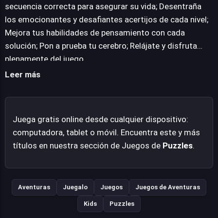
rompecabezas autónomo, escalando en complejidad y
secuencia correcta para asegurar su vida; Desentraña
exigiendo a los jugadores perfeccionar su pensamiento
los emocionantes y desafiantes acertijos de cada nivel;
crítico. Save the Uncle ofrece una experiencia
Mejora tus habilidades de pensamiento con cada
gratificante para aquellos que buscan poner a prueba su
solución; Pon a prueba tu cerebro; Relájate y disfruta
intelecto en un formato accesible y cautivador.
plenamente del juego.
Leer más
Juega gratis online desde cualquier dispositivo:
computadora, tablet o móvil. Encuentra este y más
títulos en nuestra sección de Juegos de
Puzzles
.
Aventuras
Juegalo
Juegos
Juegos de Aventuras
Kids
Puzzles