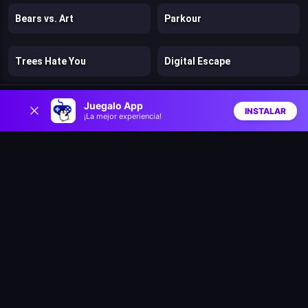
Bears vs. Art
Parkour
Trees Hate You
Digital Escape
0
Gun vs Magic
Super Mario Bros 2
Juegalo App
INSTALAR
¡La mejor experiencia!
Inicio
Aleatorio
Buscar
Favs
Cut the Rope: Magic
Clash of Heroes: RPG Adventure