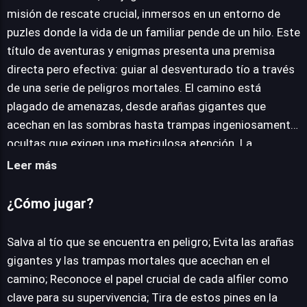
misión de rescate crucial, inmersos en un entorno de
puzles donde la vida de un familiar pende de un hilo. Este
JUEGALO AHORA
título de aventuras y enigmas presenta una premisa
directa pero efectiva: guiar al desventurado tío a través
de una serie de peligros mortales. El camino está
plagado de amenazas, desde arañas gigantes que
acechan en las sombras hasta trampas ingeniosamente
ocultas que exigen una meticulosa atención. La
mecánica central gira en torno a la manipulación
Leer más
estratégica de alfileres, cada uno de los cuales posee
una conexión directa con la seguridad o el peligro
¿Cómo jugar?
inminente del tío. El éxito reside en la habilidad para
discernir la secuencia correcta de extracción, un desafío
Salva al tío que se encuentra en peligro; Evita las arañas
que no solo promete emoción, sino que también
gigantes y las trampas mortales que acechan en el
estimula profundamente las capacidades de
camino; Reconoce el papel crucial de cada alfiler como
razonamiento lógico. Cada nivel está diseñado como un
clave para su supervivencia; Tira de estos pines en la