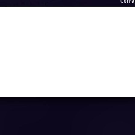
Cerra
Clash of Warriors
Ya casi llegamos...