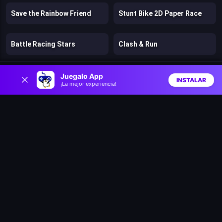
Save the Rainbow Friend
Stunt Bike 2D Paper Race
Battle Racing Stars
Clash & Run
0
Bad Ice Cream
Lost Dungeon
Juegalo App
INSTALAR
¡La mejor experiencia!
Inicio
Aleatorio
Buscar
Favs
Speed per Click: Obby
Pengu Slide