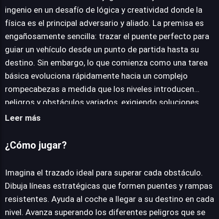
ingenio en un desafío de lógica y creatividad donde la
física es el principal adversario y aliado. La premisa es
JUEGALO AHORA
engañosamente sencilla: trazar el puente perfecto para
guiar un vehículo desde un punto de partida hasta su
destino. Sin embargo, lo que comienza como una tarea
básica evoluciona rápidamente hacia un complejo
rompecabezas a medida que los niveles introducen
peligros y obstáculos variados, exigiendo soluciones
cada vez más estratégicas e imaginativas. La clave del
Leer más
éxito reside en la precisión del dibujo y la anticipación de
cómo interactuará la estructura con el entorno y el
¿Cómo jugar?
impulso del coche, lo que a menudo requiere pensar más
allá de la obviedad. Con una progresión diseñada para
Imagina el trazado ideal para superar cada obstáculo.
mantener el interés, el título despliega una extensa
Dibuja líneas estratégicas que formen puentes y rampas
aventura que abarca 200 niveles únicos. Cada misión
resistentes. Ayuda al coche a llegar a su destino en cada
superada recompensa al jugador con monedas, un
nivel. Avanza superando los diferentes peligros que se