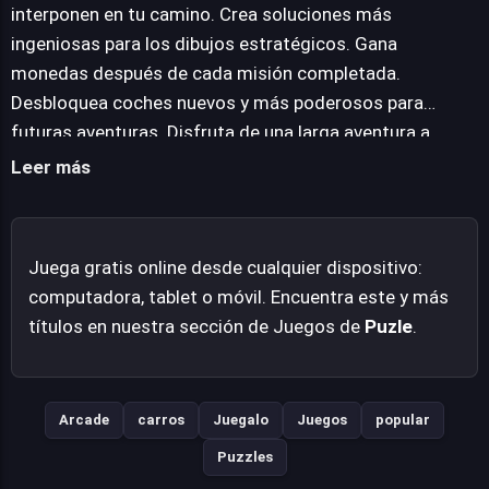
recurso vital para desbloquear una gama de nuevos
interponen en tu camino. Crea soluciones más
vehículos. Estos no solo ofrecen un atractivo estético,
ingeniosas para los dibujos estratégicos. Gana
sino que pueden implicar diferentes características que
monedas después de cada misión completada.
influirán en la estrategia requerida para los desafíos
Desbloquea coches nuevos y más poderosos para
venideros. Draw and Save se posiciona como una
futuras aventuras. Disfruta de una larga aventura a
propuesta sólida para quienes disfrutan de los juegos
través de 200 niveles distintos. Juega en línea de forma
Leer más
de puzles basados en la física, prometiendo horas de
gratuita desde tu navegador web. Diviértete
entretenimiento mental. Su accesibilidad, al ser
completando todos los desafíos.
completamente jugable en línea sin descargas, lo
Juega gratis online desde cualquier dispositivo:
convierte en una opción conveniente para cualquier
computadora, tablet o móvil. Encuentra este y más
momento.
títulos en nuestra sección de Juegos de
Puzle
.
Arcade
carros
Juegalo
Juegos
popular
Puzzles