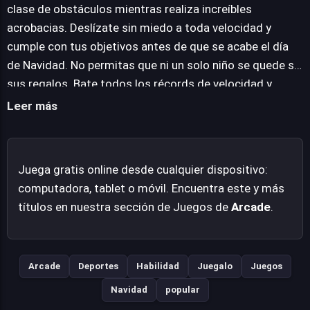
superar los desafíos. El juego propone una carrera
clase de obstáculos mientras realiza increíbles
contra el reloj donde la optimización de rutas y la
acrobacias. Deslízate sin miedo a toda velocidad y
precisión en los movimientos son clave para establecer
cumple con tus objetivos antes de que se acabe el día
nuevos récords. Es una experiencia que pone a prueba la
de Navidad. No permitas que ni un solo niño se quede sin
destreza del jugador en un contexto festivo y de alta
sus regalos. Bate todos los récords de velocidad y
energía.
diviértete con esta experiencia de juego única.
Leer más
Juega gratis online desde cualquier dispositivo:
computadora, tablet o móvil. Encuentra este y más
títulos en nuestra sección de Juegos de
Arcade
.
Arcade
Deportes
Habilidad
Juegalo
Juegos
Navidad
popular