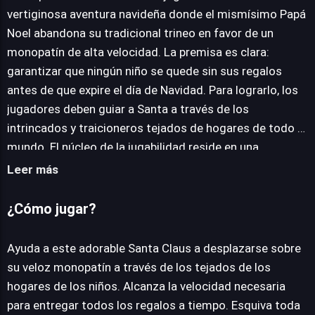
vertiginosa aventura navideña donde el mismísimo Papá
Noel abandona su tradicional trineo en favor de un
JUEGALO AHORA
monopatín de alta velocidad. La premisa es clara:
garantizar que ningún niño se quede sin sus regalos
antes de que expire el día de Navidad. Para lograrlo, los
jugadores deben guiar a Santa a través de los
intrincados y traicioneros tejados de hogares de todo el
mundo. El núcleo de la jugabilidad reside en una
combinación de habilidad y reflejos rápidos. Deberás
Leer más
navegar por complejos entornos urbanos, esquivando
una variedad de obstáculos que se interpondrán en tu
¿Cómo jugar?
camino. La velocidad es crucial, no solo para cumplir con
el apretado cronograma de entregas, sino también para
Ayuda a este adorable Santa Claus a desplazarse sobre
ejecutar acrobacias espectaculares que añaden puntos
su veloz monopatín a través de los tejados de los
y estilo a tu recorrido. Cada deslizamiento y cada truco
hogares de los niños. Alcanza la velocidad necesaria
realizado con éxito contribuye a mantener el impulso y a
para entregar todos los regalos a tiempo. Esquiva toda