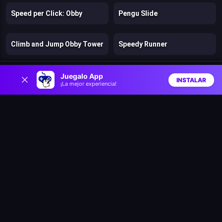
Speed per Click: Obby
Pengu Slide
Climb and Jump Obby Tower
Speedy Runner
0
Jelly Run 2048
Catchamon
Juegalo App
INSTALAR
¡La mejor experiencia!
Inicio
Aleatorio
Buscar
Favs
Archer Ragdoll Masters
Dig into the Earth’s core!