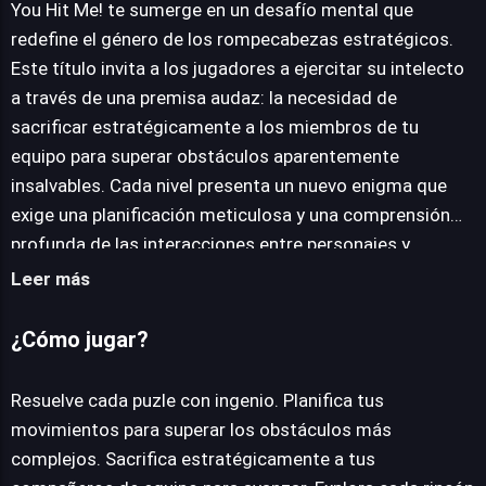
You Hit Me! te sumerge en un desafío mental que
redefine el género de los rompecabezas estratégicos.
Este título invita a los jugadores a ejercitar su intelecto
JUEGALO AHORA
a través de una premisa audaz: la necesidad de
sacrificar estratégicamente a los miembros de tu
equipo para superar obstáculos aparentemente
insalvables. Cada nivel presenta un nuevo enigma que
exige una planificación meticulosa y una comprensión
profunda de las interacciones entre personajes y
entorno. La mecánica central, aunque inusual, está
Leer más
diseñada para quemar el cerebro de la mejor manera
posible, obligándote a pensar varios pasos por delante y
¿Cómo jugar?
a replantearte constantemente las soluciones obvias. El
juego no escatima en contenido, ofreciendo una vasta
Resuelve cada puzle con ingenio. Planifica tus
colección de niveles que aseguran horas de
movimientos para superar los obstáculos más
entretenimiento y frustración gratificante. Además de la
complejos. Sacrifica estratégicamente a tus
jugabilidad principal, You Hit Me! recompensa la