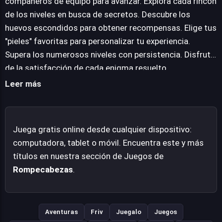
compañeros de equipo para avanzar. Explora cada rincón
exploración y la curiosidad con una serie de huevos de
de los niveles en busca de secretos. Descubre los
pascua ingeniosamente ocultos, añadiendo una capa
huevos escondidos para obtener recompensas. Elige tus
extra de profundidad y rejugabilidad para los más
"pieles" favoritas para personalizar tu experiencia.
dedicados. La personalización visual también juega un
Supera los numerosos niveles con persistencia. Disfruta
papel, con una variedad de "pieles" ricas y estéticamente
de la satisfacción de cada enigma resuelto.
agradables disponibles, permitiendo a los jugadores
Leer más
adaptar su experiencia visual mientras se enfrentan a
los complejos retos. Este es un título que valora la
astucia y la perseverancia.
Juega gratis online desde cualquier dispositivo:
computadora, tablet o móvil. Encuentra este y más
títulos en nuestra sección de Juegos de
Rompecabezas
.
Aventuras
Friv
Juegalo
Juegos