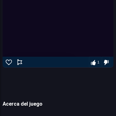
1
Acerca del juego
You Hit Me!