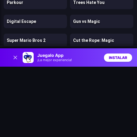
Parkour
Trees Hate You
Digital Escape
Gun vs Magic
Super Mario Bros 2
Cut the Rope: Magic
0
Juegalo App
INSTALAR
Clash of Heroes: RPG Adventure
Dino Survival: 3D Simulator
¡La mejor experiencia!
Inicio
Aleatorio
Buscar
Favs
Math Runner
M’s Cases Chapter 1: Vanishing of Melisma