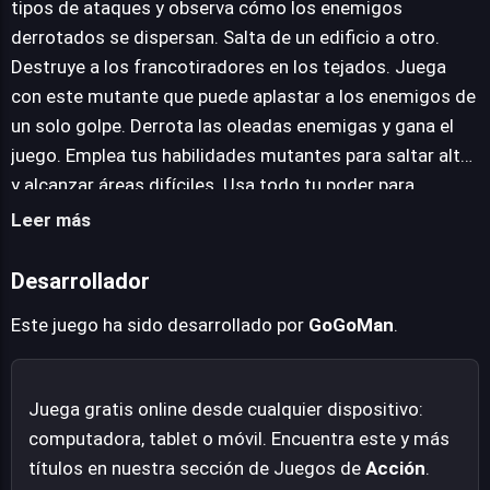
tipos de ataques y observa cómo los enemigos
imponer tu voluntad. La experiencia busca ofrecer una
derrotados se dispersan. Salta de un edificio a otro.
descarga pura de adrenalina, donde cada acción se
Destruye a los francotiradores en los tejados. Juega
traduce en una manifestación palpable de poder. La
con este mutante que puede aplastar a los enemigos de
propuesta de "Hero 2 Super Kick" es clara: liberar tu furia
un solo golpe. Derrota las oleadas enemigas y gana el
mutante y conquistar a todo aquel que se interponga.
juego. Emplea tus habilidades mutantes para saltar alto
y alcanzar áreas difíciles. Usa todo tu poder para
aplastar a todos los enemigos y disfruta de una
Leer más
experiencia única.
Desarrollador
Este juego ha sido desarrollado por
GoGoMan
.
Juega gratis online desde cualquier dispositivo:
computadora, tablet o móvil. Encuentra este y más
títulos en nuestra sección de Juegos de
Acción
.