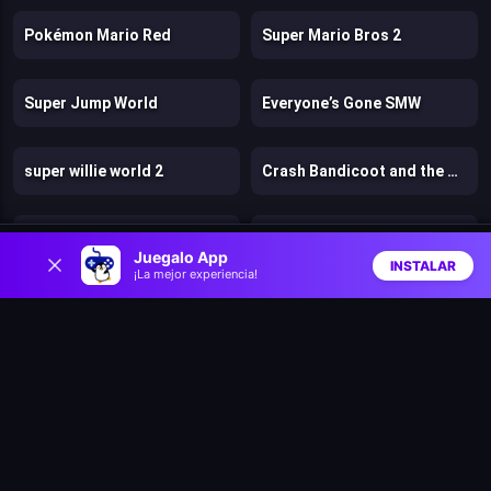
Pokémon Mario Red
Super Mario Bros 2
Super Jump World
Everyone’s Gone SMW
super willie world 2
Crash Bandicoot and the Retro Dimension
Super Rio Run
Super Luigi World DELUXE
0
Juegalo App
INSTALAR
¡La mejor experiencia!
Inicio
Aleatorio
Buscar
Favs
Dan the Man
Dogs vs Aliens
Fragen
Murder