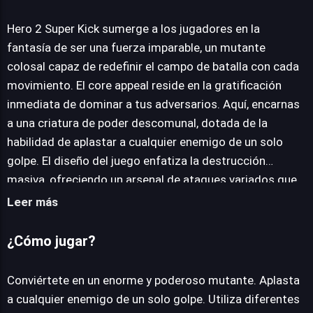
Hero 2 Super Kick
Hero 2 Super Kick sumerge a los jugadores en la
fantasía de ser una fuerza imparable, un mutante
colosal capaz de redefinir el campo de batalla con cada
JUEGALO AHORA
movimiento. El core appeal reside en la gratificación
inmediata de dominar a tus adversarios. Aquí, encarnas
a una criatura de poder descomunal, dotada de la
habilidad de aplastar a cualquier enemigo de un solo
golpe. El diseño del juego enfatiza la destrucción
masiva, ofreciendo un arsenal de ataques variados que
permiten una interacción directa y contundente con el
Leer más
entorno y sus habitantes. Explora la verticalidad de la
ciudad, saltando con agilidad sobre los edificios y
¿Cómo jugar?
eliminando amenazas estratégicas, como
francotiradores apostados en los tejados. La
Conviértete en un enorme y poderoso mutante. Aplasta
progresión se centra en superar oleadas de enemigos,
a cualquier enemigo de un solo golpe. Utiliza diferentes
utilizando la brutalidad y la escala de tu personaje para