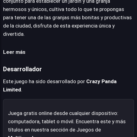
conjunto para establecer un jardín y una granja
solo por su meticuloso diseño, sino también por la rica
hermosos y únicos, cultiva todo lo que te propongas
variedad de sus cultivos y la eficiencia de su producción.
para tener una de las granjas más bonitas y productivas
La propuesta central se enfoca en la progresión
de la ciudad, disfruta de esta experiencia única y
constante, la personalización detallada y la profunda
divertida.
satisfacción de ver florecer tu propio pedazo de tierra,
consolidando un legado agrícola próspero y una
Leer más
comunidad vibrante.
Desarrollador
Este juego ha sido desarrollado por
Crazy Panda
Limited
.
Juega gratis online desde cualquier dispositivo:
computadora, tablet o móvil. Encuentra este y más
títulos en nuestra sección de Juegos de