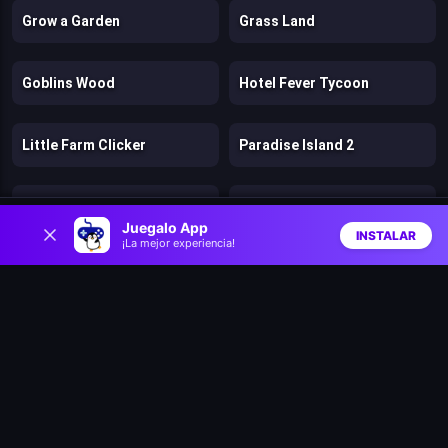
Grow a Garden
Grass Land
Goblins Wood
Hotel Fever Tycoon
Little Farm Clicker
Paradise Island 2
Royal Society
Iza's Supermarket
0
Juegalo App
INSTALAR
¡La mejor experiencia!
Inicio
Aleatorio
Buscar
Favs
Idle Tree City
My Farm
Noob vs Pro Stick War
My Hotel