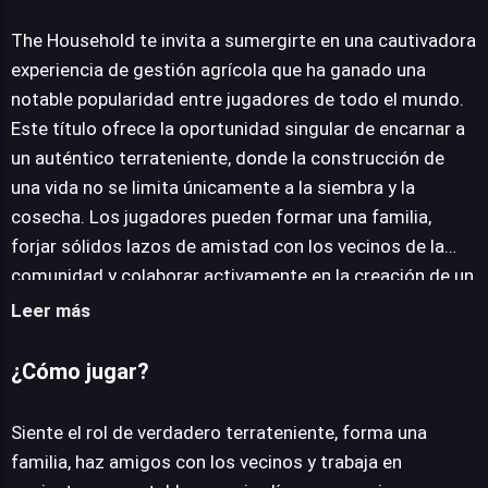
The Household
The Household te invita a sumergirte en una cautivadora
experiencia de gestión agrícola que ha ganado una
notable popularidad entre jugadores de todo el mundo.
JUEGALO AHORA
Este título ofrece la oportunidad singular de encarnar a
un auténtico terrateniente, donde la construcción de
una vida no se limita únicamente a la siembra y la
cosecha. Los jugadores pueden formar una familia,
forjar sólidos lazos de amistad con los vecinos de la
comunidad y colaborar activamente en la creación de un
jardín y una granja que sean tanto distintivos como
Leer más
estéticamente atractivos. La interacción social es un
pilar fundamental del juego, incentivando la formación
¿Cómo jugar?
de lazos para optimizar el trabajo conjunto y expandir
significativamente las posibilidades de tu parcela. El
Siente el rol de verdadero terrateniente, forma una
objetivo primordial es desarrollar una de las granjas más
familia, haz amigos con los vecinos y trabaja en
productivas y hermosas de la región, destacando no