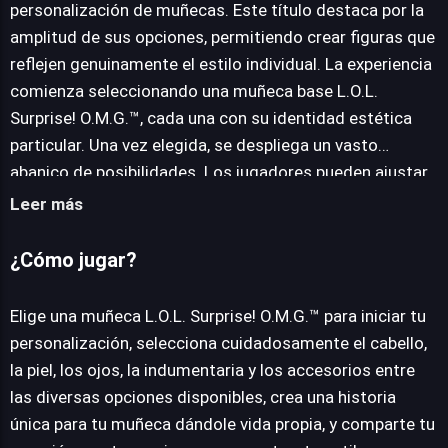
personalización de muñecas. Este título destaca por la
JUEGALO AHORA
amplitud de sus opciones, permitiendo crear figuras que
reflejen genuinamente el estilo individual. La experiencia
comienza seleccionando una muñeca base L.O.L.
Surprise! O.M.G.™, cada una con su identidad estética
particular. Una vez elegida, se despliega un vasto
abanico de posibilidades. Los jugadores pueden ajustar
cabello, tono de piel, ojos, indumentaria y numerosos
Leer más
accesorios, garantizando la unicidad de cada diseño.
Más allá de la estética, el juego impulsa la creatividad al
¿Cómo jugar?
permitir elaborar historias para las muñecas,
confiriéndoles personalidad y un significado especial.
Elige una muñeca L.O.L. Surprise! O.M.G.™ para iniciar tu
Esta funcionalidad eleva la interactividad. Además, su
personalización, selecciona cuidadosamente el cabello,
naturaleza gratuita y online, accesible desde cualquier
la piel, los ojos, la indumentaria y los accesorios entre
navegador moderno, facilita el disfrute sin
las diversas opciones disponibles, crea una historia
complicaciones ni descargas.
única para tu muñeca dándole vida propia, y comparte tu