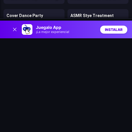
Cover Dance Party
ASMR Stye Treatment
0
Juegalo App
INSTALAR
¡La mejor experiencia!
Mr and Mrs Santa Christmas Adventure
Tile Guru Match Fun
Inicio
Aleatorio
Buscar
Favs