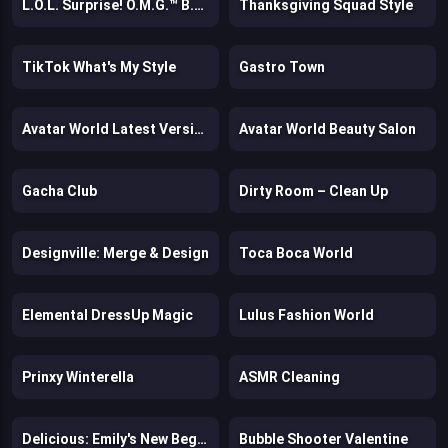
L.O.L. Surprise! O.M.G.™ B.B. Driver
Thanksgiving Squad Style
TikTok What's My Style
Gastro Town
Avatar World Latest Version
Avatar World Beauty Salon
Gacha Club
Dirty Room – Clean Up
Designville: Merge & Design
Toca Boca World
Elemental DressUp Magic
Lulus Fashion World
Prinxy Winterella
ASMR Cleaning
Delicious: Emily's New Beginning Valentines Edition
Bubble Shooter Valentine