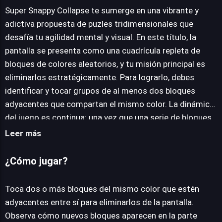
Super Snappy Collapse te sumerge en una vibrante y
adictiva propuesta de puzles tridimensionales que
desafía tu agilidad mental y visual. En este título, la
JUEGALO AHORA
pantalla se presenta como una cuadrícula repleta de
bloques de colores aleatorios, y tu misión principal es
eliminarlos estratégicamente. Para lograrlo, debes
identificar y tocar grupos de al menos dos bloques
adyacentes que compartan el mismo color. La dinámica
del juego es continua: una vez que una serie de bloques
desaparece, nuevas piezas descienden desde la parte
Leer más
superior, rellenando los huecos y manteniendo la acción
en constante evolución. El reloj es un elemento crucial,
¿Cómo jugar?
ya que el objetivo fundamental es despejar la mayor
cantidad de bloques posible antes de que el tiempo se
Toca dos o más bloques del mismo color que estén
agote, acumulando puntos con cada eliminación
adyacentes entre sí para eliminarlos de la pantalla.
exitosa. La profundidad estratégica se incrementa con
Observa cómo nuevos bloques aparecen en la parte