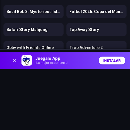
Snail Bob 3: Mysterious Island
Fútbol 2026: Copa del Mundo
Safari Story Mahjong
Tap Away Story
Obby with Friends Online
Trap Adventure 2
0
Juegalo App
INSTALAR
¡La mejor experiencia!
Gastro Town
Zombie Lab Escape
Inicio
Aleatorio
Buscar
Favs
Rainbow Friends Return
Bears vs. Art