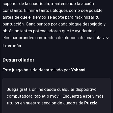
la inclusión de potenciadores, herramientas valiosas
superior de la cuadrícula, manteniendo la acción
que, al ser utilizadas en el momento oportuno, permiten
constante. Elimina tantos bloques como sea posible
eliminar secciones más grandes de la cuadrícula.
antes de que el tiempo se agote para maximizar tu
Además, el juego recompensa la planificación,
puntuación. Gana puntos por cada bloque despejado y
incentivando a los jugadores a buscar y encadenar
obtén potentes potenciadores que te ayudarán a
eliminaciones consecutivas de bloques adyacentes para
eliminar grandes cantidades de bloques de una sola vez.
formar combos, lo que no solo incrementa la puntuación
Usa estos potenciadores sabiamente para despejar el
Leer más
obtenida, sino que también puede generar
tablero de manera efectiva. Intenta eliminar bloques de
potenciadores adicionales, haciendo de cada partida
colores adyacentes para crear combos, ya que estos te
Desarrollador
una carrera contrarreloj donde la habilidad y la
darán más puntos y te ayudarán a obtener
estrategia son clave para la victoria.
Este juego ha sido desarrollado por
Yohami
.
potenciadores adicionales. No te desesperes si te
atascas en algún momento; cambia de estrategia o usa
un potenciador para ayudarte a salir de la situación y
Juega gratis online desde cualquier dispositivo:
continuar tu partida.
computadora, tablet o móvil. Encuentra este y más
títulos en nuestra sección de Juegos de
Puzzle
.