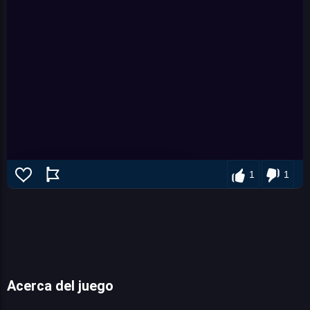
1
1
Acerca del juego
Super Snappy Collapse