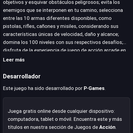
objetivos y esquivar obstáculos peligrosos; evita los
amantes de la acción arcade instantánea, ofreciendo
enemigos que se interponen en tu camino; selecciona
una progresión desafiante sin descargas.
entre las 10 armas diferentes disponibles, como
pistolas, rifles, cañones y misiles, considerando sus
características únicas de velocidad, daño y alcance;
domina los 100 niveles con sus respectivos desafíos;
disfruta de la experiencia de juego de acción arcade en
tu navegador.
Leer más
Desarrollador
Este juego ha sido desarrollado por
P·Games
.
Juega gratis online desde cualquier dispositivo:
computadora, tablet o móvil. Encuentra este y más
títulos en nuestra sección de Juegos de
Acción
.