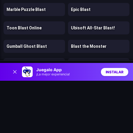
Marble Puzzle Blast
Epic Blast
Toon Blast Online
Ubisoft All-Star Blast!
Gumball Ghost Blast
Blast the Monster
Dan the Man
Dogs vs Aliens
0
Juegalo App
INSTALAR
¡La mejor experiencia!
Inicio
Aleatorio
Buscar
Favs
Fragen
Murder
Stickman Kingdom Clash
Cut in Half