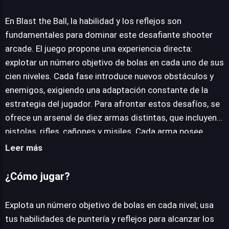
Blast the Ball
En Blast the Ball, la habilidad y los reflejos son
fundamentales para dominar este desafiante shooter
arcade. El juego propone una experiencia directa:
JUEGALO AHORA
explotar un número objetivo de bolas en cada uno de sus
cien niveles. Cada fase introduce nuevos obstáculos y
enemigos, exigiendo una adaptación constante de la
estrategia del jugador. Para afrontar estos desafíos, se
ofrece un arsenal de diez armas distintas, que incluyen
pistolas, rifles, cañones y misiles. Cada arma posee
atributos únicos como velocidad de proyectil, daño y
Leer más
alcance, lo que permite una elección táctica según la
situación. La mecánica de juego, aunque sencilla, se
¿Cómo jugar?
profundiza con la necesidad de una puntería precisa y
reflejos rápidos para esquivar peligros y maximizar la
Explota un número objetivo de bolas en cada nivel; usa
destrucción de los objetivos. Blast the Ball se presenta
tus habilidades de puntería y reflejos para alcanzar los
como una opción accesible y entretenida para los