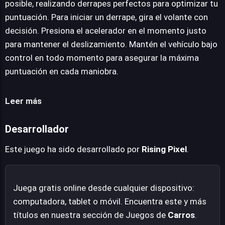
posible, realizando derrapes perfectos para optimizar tu
central de su mecánica. A medida que se progresa, los
puntuación. Para iniciar un derrape, gira el volante con
jugadores tienen la oportunidad de desbloquear nuevos
decisión. Presiona el acelerador en el momento justo
vehículos. Cada uno de estos automóviles posee
para mantener el deslizamiento. Mantén el vehículo bajo
estadísticas y habilidades distintivas, brindando la
control en todo momento para asegurar la máxima
flexibilidad de adaptar la elección al estilo de juego
puntuación en cada maniobra.
preferido de cada usuario.
Leer más
Desarrollador
Este juego ha sido desarrollado por
Rising Pixel
.
Juega gratis online desde cualquier dispositivo:
computadora, tablet o móvil. Encuentra este y más
títulos en nuestra sección de Juegos de
Carros
.