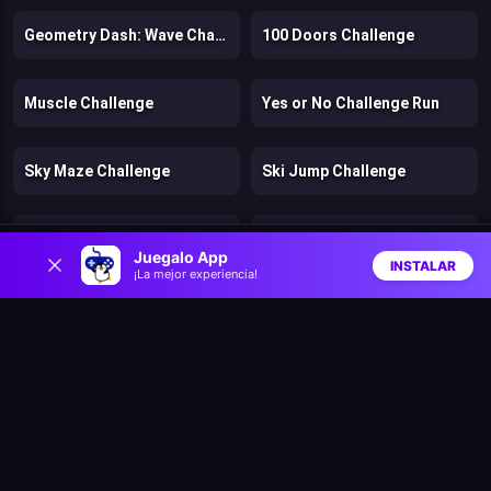
Geometry Dash: Wave Challenge
100 Doors Challenge
Muscle Challenge
Yes or No Challenge Run
Sky Maze Challenge
Ski Jump Challenge
Dan the Man
Dogs vs Aliens
0
Juegalo App
INSTALAR
¡La mejor experiencia!
Inicio
Aleatorio
Buscar
Favs
Fragen
Murder
Stickman Kingdom Clash
Cut in Half