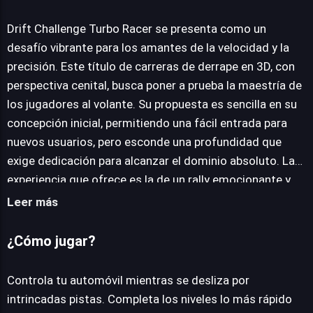
Drift Challenge Turbo Racer
Drift Challenge Turbo Racer se presenta como un
desafío vibrante para los amantes de la velocidad y la
precisión. Este título de carreras de derrape en 3D, con
JUEGALO AHORA
perspectiva cenital, busca poner a prueba la maestría de
los jugadores al volante. Su propuesta es sencilla en su
concepción inicial, permitiendo una fácil entrada para
nuevos usuarios, pero esconde una profundidad que
exige dedicación para alcanzar el dominio absoluto. La
experiencia que ofrece es la de un rally emocionante y
exigente, donde cada pista, diseñada con un conjunto
Leer más
único de retos, se convierte en un escenario para
demostrar pericia. Los circuitos están repletos de
¿Cómo jugar?
curvas cerradas que invitan al derrape, audaces saltos y
obstáculos estratégicamente ubicados. Superar estos
Controla tu automóvil mientras se desliza por
elementos requiere no solo velocidad, sino una hábil
intrincadas pistas. Completa los niveles lo más rápido
ejecución del deslizamiento controlado, que es el eje