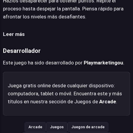
Hazlos desaparecer para obtener puntos. Repite el
capacidad de planificación estratégica para gestionar el
proceso hasta despejar la pantalla. Piensa rápido para
espacio y anticipar los movimientos necesarios. La
afrontar los niveles más desafiantes.
satisfacción emerge de la resolución de estos puzles
cada vez más intrincados, transformando una mecánica
Leer más
básica en un ejercicio mental adictivo. Desarrollado por
Playmarketing.ou, este juego se posiciona como una
Desarrollador
opción accesible para aquellos que buscan un
entretenimiento directo pero estimulante.
Este juego ha sido desarrollado por
Playmarketingou
.
Juega gratis online desde cualquier dispositivo:
computadora, tablet o móvil. Encuentra este y más
títulos en nuestra sección de Juegos de
Arcade
.
Arcade
Juegos
Juegos de arcade