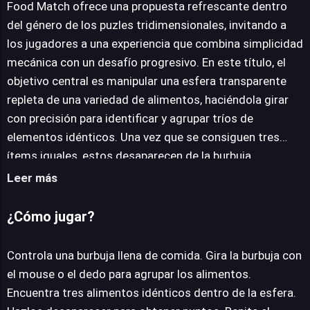
Food Match ofrece una propuesta refrescante dentro
del género de los puzles tridimensionales, invitando a
los jugadores a una experiencia que combina simplicidad
JUEGALO AHORA
mecánica con un desafío progresivo. En este título, el
objetivo central es manipular una esfera transparente
repleta de una variedad de alimentos, haciéndola girar
con precisión para identificar y agrupar tríos de
elementos idénticos. Una vez que se consiguen tres
ítems iguales, estos desaparecen de la burbuja,
otorgando puntos y despejando espacio para futuras
Leer más
combinaciones. La premisa es intuitiva: dominar el arte
de la rotación para visualizar patrones y ejecutar
¿Cómo jugar?
emparejamientos eficientes. Sin embargo, la verdadera
profundidad de Food Match reside en su curva de
Controla una burbuja llena de comida. Gira la burbuja con
dificultad. A medida que se superan los niveles iniciales,
el mouse o el dedo para agrupar los alimentos.
la complejidad aumenta exponencialmente, exigiendo a
Encuentra tres alimentos idénticos dentro de la esfera.
los jugadores no solo agilidad visual sino también una