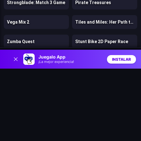
Strongblade: Match 3 Game
Pirate Treasures
Vega Mix 2
Tiles and Miles: Her Path to Fame
Zumba Quest
Stunt Bike 2D Paper Race
0
Juegalo App
INSTALAR
Battle Racing Stars
Clash & Run
¡La mejor experiencia!
Inicio
Aleatorio
Buscar
Favs
Bad Ice Cream
Lost Dungeon