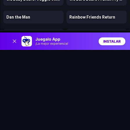
Dan the Man
Rainbow Friends Return
Parkour
Trees Hate You
0
Juegalo App
INSTALAR
¡La mejor experiencia!
Inicio
Aleatorio
Buscar
Favs
Digital Escape
Gun vs Magic