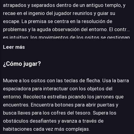
atrapados y separados dentro de un antiguo templo, y
recae en el ingenio del jugador reunirlos y guiar su
escape. La premisa se centra en la resolución de
problemas y la aguda observación del entorno. El control
es intuitivo: los movimientos de los ositos se gestionan
con las teclas de flecha, mientras que la barra
Leer más
espaciadora permite interactuar con los elementos del
escenario. Para progresar, los jugadores deberán
¿Cómo jugar?
emplear su astucia rompiendo jarrones en busca de
estrellas, localizando botones ocultos que abren
Mueve a los ositos con las teclas de flecha. Usa la barra
puertas hacia nuevas áreas, y encontrando llaves vitales
espaciadora para interactuar con los objetos del
para desbloquear cofres que albergan valiosos
entorno. Recolecta estrellas picando los jarrones que
secretos. A medida que la aventura avanza, el desafío se
encuentres. Encuentra botones para abrir puertas y
intensifica; las habitaciones se tornan más extensas y
busca llaves para los cofres del tesoro. Supera los
complejas, y los obstáculos requieren una mayor pericia
obstáculos desafiantes y avanza a través de
para ser superados. Sin embargo, la persistencia es
habitaciones cada vez más complejas.