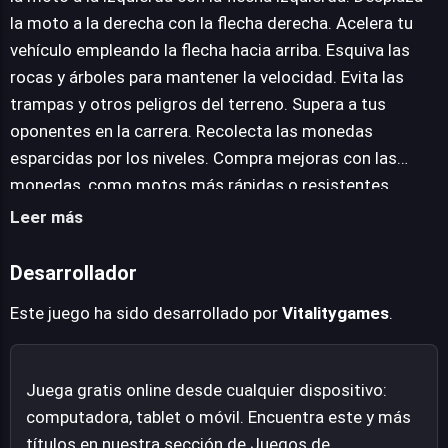
pilotos invertir en mejoras significativas para sus
la moto a la derecha con la flecha derecha. Acelera tu
motocicletas, desde incrementos en la velocidad hasta
vehículo empleando la flecha hacia arriba. Esquiva las
una mayor resistencia. Estas mejoras son vitales,
rocas y árboles para mantener la velocidad. Evita las
especialmente cuando los jugadores se enfrentan a los
trampas y otros peligros del terreno. Supera a tus
desafiantes jefes al final de cada fase. Estos
oponentes en la carrera. Recolecta las monedas
encuentros son pruebas de habilidad intensas que
esparcidas por los niveles. Compra mejoras con las
requieren aprovechar al máximo las capacidades de la
monedas, como motos más rápidas o resistentes.
moto y la pericia del jugador para salir victorioso. High
Enfréntate a los desafiantes jefes al final de cada nivel.
Leer más
Speed Crazy Bike ofrece una propuesta accesible
Utiliza tus habilidades y mejoras para vencer a los
directamente desde el navegador, invitando a una
oponentes más duros.
Desarrollador
experiencia de juego dinámica y emocionante sin
complicaciones.
Este juego ha sido desarrollado por
Vitalitygames
.
Juega gratis online desde cualquier dispositivo:
computadora, tablet o móvil. Encuentra este y más
títulos en nuestra sección de Juegos de