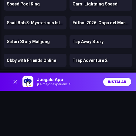
Speed Pool King
Cars: Lightning Speed
Snail Bob 3: Mysterious Island
Fútbol 2026: Copa del Mundo
Safari Story Mahjong
Tap Away Story
Obby with Friends Online
Trap Adventure 2
0
Juegalo App
Gastro Town
Zombie Lab Escape
INSTALAR
¡La mejor experiencia!
Inicio
Aleatorio
Buscar
Favs
Rainbow Friends Return
Bears vs. Art
Pixel Volley
Stunt Bike 2D Paper Race