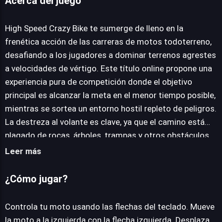
Acerca del juego
High Speed Crazy Bike
High Speed Crazy Bike te sumerge de lleno en la
frenética acción de las carreras de motos todoterreno,
desafiando a los jugadores a dominar terrenos agrestes
JUEGALO AHORA
a velocidades de vértigo. Este título online propone una
experiencia pura de competición donde el objetivo
principal es alcanzar la meta en el menor tiempo posible,
mientras se sortea un entorno hostil repleto de peligros.
La destreza al volante es clave, ya que el camino está
plagado de rocas, árboles, trampas y otros obstáculos
que pueden mermar tu velocidad o incluso hacerte
Leer más
perder el control. La competición contra otros
oponentes añade una capa adicional de desafío,
¿Cómo jugar?
exigiendo reflejos rápidos para mantener la ventaja. A lo
largo de los niveles, la recolección de monedas se
Controla tu moto usando las flechas del teclado. Mueve
convierte en un incentivo crucial, permitiendo a los
la moto a la izquierda con la flecha izquierda. Desplaza