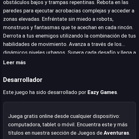
obstáculos bajos y trampas repentinas. Rebota en las
galería de adversarios, que incluye robots mecánicos,
paredes para ejecutar acrobacias complejas y acceder a
criaturas monstruosas y etéreos fantasmas, cada uno
zonas elevadas. Enfréntate sin miedo a robots,
exigiendo una aproximación diferente para ser
monstruos y fantasmas que te acechan en cada rincón.
derrotado. La maestría en el movimiento y la adaptación
Derrota a tus enemigos utilizando la combinación de tus
a las amenazas son pilares fundamentales para avanzar.
habilidades de movimiento. Avanza a través de los
La propuesta de Eazy Games ofrece una experiencia de
dinámicos niveles urbanos. Supera cada desafío y llega a
plataformas directa y entretenida, enfocada en la
la meta para asegurar el futuro de tu ciudad.
Leer más
superación de obstáculos mediante reflejos rápidos y
una buena comprensión de las mecánicas básicas.
Desarrollador
Este juego ha sido desarrollado por
Eazy Games
.
Juega gratis online desde cualquier dispositivo:
computadora, tablet o móvil. Encuentra este y más
títulos en nuestra sección de Juegos de
Aventuras
.