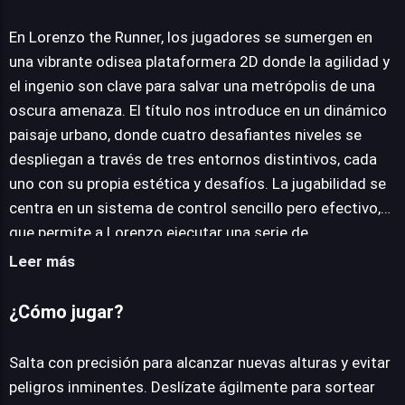
Lorenzo the Runner
En Lorenzo the Runner, los jugadores se sumergen en
una vibrante odisea plataformera 2D donde la agilidad y
el ingenio son clave para salvar una metrópolis de una
JUEGALO AHORA
oscura amenaza. El título nos introduce en un dinámico
paisaje urbano, donde cuatro desafiantes niveles se
despliegan a través de tres entornos distintivos, cada
uno con su propia estética y desafíos. La jugabilidad se
centra en un sistema de control sencillo pero efectivo,
que permite a Lorenzo ejecutar una serie de
movimientos acrobáticos. Los jugadores pueden saltar
Leer más
con precisión, deslizarse bajo obstáculos y rebotar
estratégicamente en las paredes para navegar por el
¿Cómo jugar?
entorno y alcanzar sus objetivos. Esta combinación de
habilidades es esencial para superar las trampas y
Salta con precisión para alcanzar nuevas alturas y evitar
aprovechar el diseño de niveles. A lo largo de su
peligros inminentes. Deslízate ágilmente para sortear
recorrido, Lorenzo debe enfrentarse a una variada