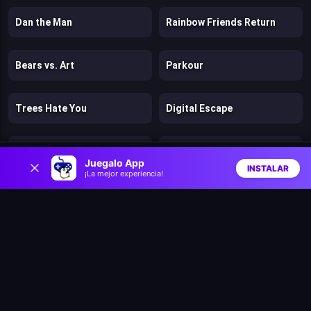
Dan the Man
Rainbow Friends Return
Bears vs. Art
Parkour
Trees Hate You
Digital Escape
Gun vs Magic
Super Mario Bros 2
0
Juegalo App
INSTALAR
¡La mejor experiencia!
Inicio
Aleatorio
Buscar
Favs
Cut the Rope: Magic
Clash of Heroes: RPG Adventure
Dino Survival: 3D Simulator
M’s Cases Chapter 1: Vanishing of Melisma