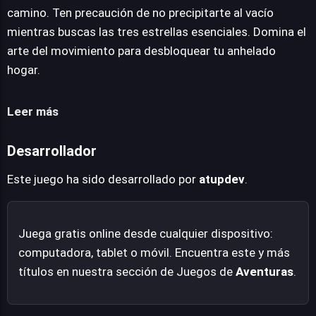
caída al vacío, añadiendo una capa de tensión a cada
camino. Ten precaución de no precipitarte al vacío
movimiento. A medida que avanzas, la complejidad de
mientras buscas las tres estrellas esenciales. Domina el
los niveles aumenta exponencialmente. Los retos se
arte del movimiento para desbloquear tu anhelado
vuelven más intrincados y los enemigos aceleran su
hogar.
ritmo, poniendo a prueba al máximo tus habilidades de
navegación y reflejos. Super Elip Adventure es una
Leer más
experiencia de plataformas que celebra la sencillez de
su concepto al tiempo que ofrece una curva de
Desarrollador
dificultad bien calibrada, ideal para quienes buscan un
desafío centrado en la maestría del movimiento.
Este juego ha sido desarrollado por
atupdev
.
Juega gratis online desde cualquier dispositivo:
computadora, tablet o móvil. Encuentra este y más
títulos en nuestra sección de Juegos de
Aventuras
.