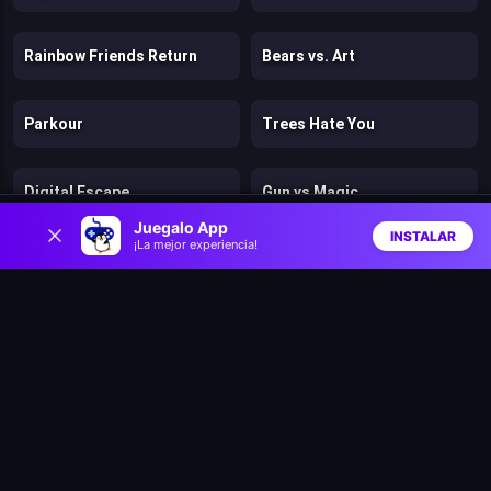
Rainbow Friends Return
Bears vs. Art
Parkour
Trees Hate You
Digital Escape
Gun vs Magic
0
Juegalo App
INSTALAR
¡La mejor experiencia!
Cut the Rope: Magic
Clash of Heroes: RPG Adventure
Inicio
Aleatorio
Buscar
Favs
Dino Survival: 3D Simulator
Math Runner