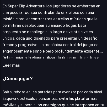
En Super Elip Adventure, los jugadores se embarcan en
una peculiar odisea controlando una elipse con una
misión clara: encontrar tres estrellas místicas que le
JUEGALO AHORA
permitirán desbloquear su ansiado hogar. Esta
propuesta se despliega a lo largo de veinte niveles
únicos, cada uno diseñado para presentar un desafío
fresco y progresivo. La mecánica central del juego es
engañosamente simple pero profundamente exigente.
Debes guiar a la elipse utilizando únicamente saltos y
rebotes estratégicos contra las paredes. Esta
Leer más
interacción constante con el entorno es crucial para
superar una variedad de obstáculos. Espinas afiladas,
¿Cómo jugar?
plataformas en constante movimiento y adversarios
ágiles poblarán tu trayectoria, requiriendo precisión
Salta, rebota en las paredes para avanzar por cada nivel.
milimétrica y una sincronización impecable para ser
Esquiva obstáculos punzantes, evita las plataformas
evadidos. Además, un paso en falso puede significar una
móviles y supera a los enemigos que se interponen en tu