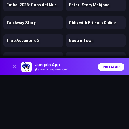
Fútbol 2026: Copa del Mundo
Safari Story Mahjong
Tap Away Story
Obby with Friends Online
Trap Adventure 2
Gastro Town
Zombie Lab Escape
Rainbow Friends Return
0
Juegalo App
INSTALAR
¡La mejor experiencia!
Inicio
Aleatorio
Buscar
Favs
Bears vs. Art
Pixel Volley
Stunt Bike 2D Paper Race
Clue Hunter