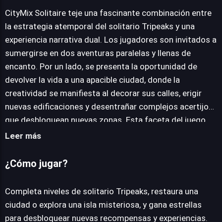
CityMix Solitaire teje una fascinante combinación entre
la estrategia atemporal del solitario Tripeaks y una
JUEGALO AHORA
experiencia narrativa dual. Los jugadores son invitados a
sumergirse en dos aventuras paralelas y llenas de
encanto. Por un lado, se presenta la oportunidad de
devolver la vida a una apacible ciudad, donde la
creatividad se manifiesta al decorar sus calles, erigir
nuevas edificaciones y desentrañar complejos acertijos
que desbloquean nuevas zonas. Esta faceta del juego
apela a la gestión y la resolución de problemas en un
Leer más
entorno relajante. De forma simultánea, el título propone
adentrarse en los misterios de una isla inexplorada, un
¿Cómo jugar?
escenario repleto de secretos ancestrales y tesoros
ocultos. Aquí, la progresión depende de superar diversos
Completa niveles de solitario Tripeaks, restaura una
obstáculos, descifrar enigmas intrincados y ofrecer
ciudad o explora una isla misteriosa, y gana estrellas
asistencia a un elenco de héroes que buscan la verdad.
para desbloquear nuevas recompensas y experiencias.