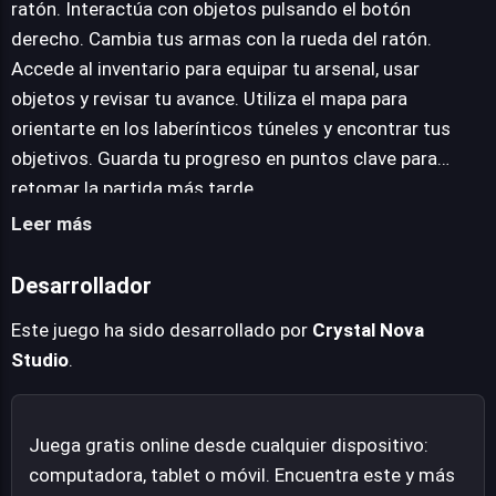
ratón. Interactúa con objetos pulsando el botón
movimiento con las teclas de dirección o WASD, y
derecho. Cambia tus armas con la rueda del ratón.
acciones de ataque o interacción mediante el ratón. La
Accede al inventario para equipar tu arsenal, usar
gestión del inventario, el uso de un mapa para la
objetos y revisar tu avance. Utiliza el mapa para
orientación y la posibilidad de guardar el progreso
orientarte en los laberínticos túneles y encontrar tus
complementan una experiencia que promete tensión y
objetivos. Guarda tu progreso en puntos clave para
desafíos a partes iguales.
retomar la partida más tarde.
Leer más
Desarrollador
Este juego ha sido desarrollado por
Crystal Nova
Studio
.
Juega gratis online desde cualquier dispositivo:
computadora, tablet o móvil. Encuentra este y más