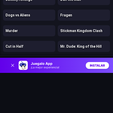
Dogs vs Aliens
Fragen
Murder
Stickman Kingdom Clash
Cut in Half
Mr. Dude: King of the Hill
0
Stick: Eastern Fight
Hazmob FPS: Online Shooter
Juegalo App
INSTALAR
¡La mejor experiencia!
Inicio
Aleatorio
Buscar
Favs
Chicken Strike
Lost Dungeon
Warfare 1942
Bloons Wars