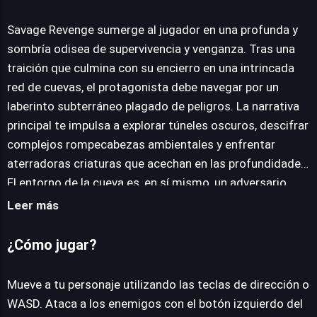
Savage Revenge
Savage Revenge sumerge al jugador en una profunda y
sombría odisea de supervivencia y venganza. Tras una
JUEGALO AHORA
traición que culmina con su encierro en una intrincada
red de cuevas, el protagonista debe navegar por un
laberinto subterráneo plagado de peligros. La narrativa
principal te impulsa a explorar túneles oscuros, descifrar
complejos rompecabezas ambientales y enfrentar
aterradoras criaturas que acechan en las profundidades.
El entorno de la cueva es, en sí mismo, un adversario
formidable. Trampas mortales, mutantes grotescos y
Leer más
enemigos implacables desafían constantemente las
habilidades del jugador, exigiendo ingenio y reflejos.
¿Cómo jugar?
Desde superar abismos hasta sortear estrechos
pasadizos, cada paso requiere una estrategia
Mueve a tu personaje utilizando las teclas de dirección o
cuidadosa. En cuanto a la jugabilidad, el título emplea un
WASD. Ataca a los enemigos con el botón izquierdo del
esquema de control intuitivo, permitiendo el