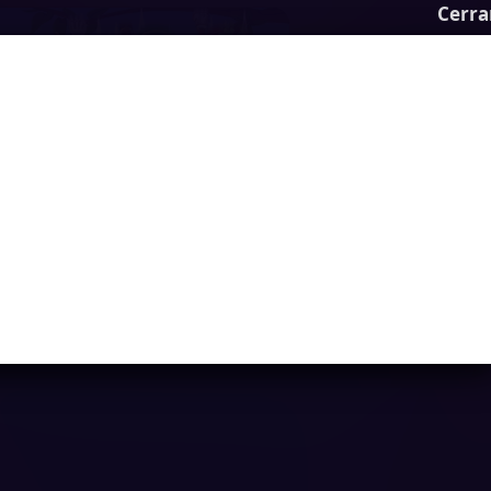
Cerra
Fruity Fiesta
Ya casi llegamos...