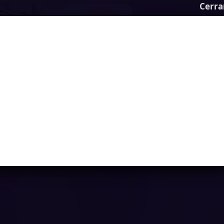
Cerra
Super Bitcoin Boy
Ya casi llegamos...