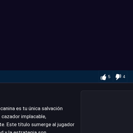
5
4
 canina es tu única salvación
 cazador implacable,
e. Este título sumerge al jugador
d y la estrategia son