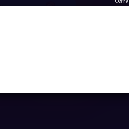
Cerra
Dog Escape
Ya casi llegamos...