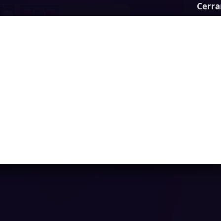
Cerra
Shop Sorting 2
Ya casi llegamos...