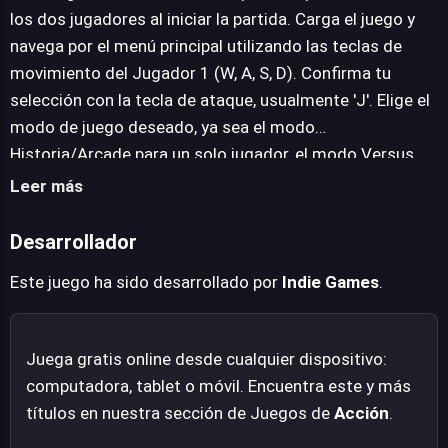
mayor de Goku, hasta la imponente presencia de Beerus,
los dos jugadores al iniciar la partida. Carga el juego y
el Dios de la Destrucción, los desafíos son colosales y
navega por el menú principal utilizando las teclas de
exigirán el máximo dominio de cada luchador. Es una
movimiento del Jugador 1 (W, A, S, D). Confirma tu
propuesta sólida para los aficionados a la lucha y al
selección con la tecla de ataque, usualmente 'J'. Elige el
manganime.
modo de juego deseado, ya sea el modo
Historia/Arcade para un solo jugador, el modo Versus
para dos jugadores, o el modo Cooperativo para dos
Leer más
jugadores contra la IA. Desplázate por la parrilla de los
31 luchadores disponibles en la pantalla de selección.
Desarrollador
Selecciona a tu personaje favorito para sumergirte en la
Este juego ha sido desarrollado por
Indie Games
.
acción.
Juega gratis online desde cualquier dispositivo:
computadora, tablet o móvil. Encuentra este y más
títulos en nuestra sección de Juegos de
Acción
.