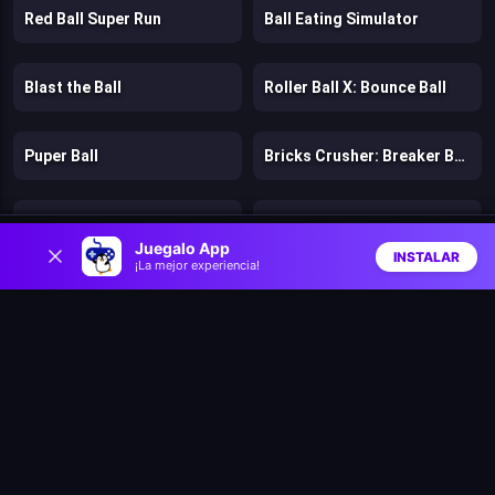
Red Ball Super Run
Ball Eating Simulator
Blast the Ball
Roller Ball X: Bounce Ball
Puper Ball
Bricks Crusher: Breaker Ball
Dan the Man
Dogs vs Aliens
0
Juegalo App
INSTALAR
¡La mejor experiencia!
Inicio
Aleatorio
Buscar
Favs
Fragen
Murder
Stickman Kingdom Clash
Cut in Half