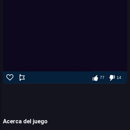
77
14
Acerca del juego
Dragon Ball Fierce Fighting 2.9