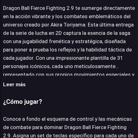
Dragon Ball Fierce Fighting 2.9 te sumerge directamente
en la acción vibrante y los combates emblemáticos del
JUEGALO AHORA
universo creado por Akira Toriyama. Esta última entrega
de la serie de lucha en 2D captura la esencia de la saga
con una jugabilidad frenética y estratégica, diseñada
para poner a prueba los reflejos y la habilidad táctica de
cada jugador. Con una impresionante plantilla de 31
personajes icónicos, cada uno meticulosamente
representado con sus propios movimientos especiales y
habilidades distintivas, el título garantiza una variedad y
Leer más
rejugabilidad excepcionales. La narrativa principal invita
a acompañar a Goku en su eterna búsqueda de las
¿Cómo jugar?
legendarias Esferas del Dragón. No obstante, el camino
está sembrado de peligros, presentando una galería de
Conoce a fondo el esquema de control y las mecánicas
adversarios formidables que abarcan toda la cronología
de combate para dominar Dragon Ball Fierce Fighting
de Dragon Ball. Desde el amenazante Raditz, hermano
2.9. Asigna un set de teclas específico para cada uno de