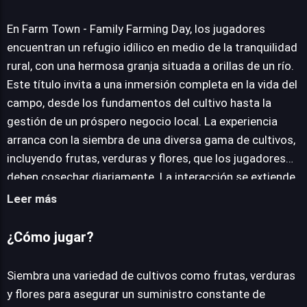
Farm Town - Family Farming Day
En Farm Town - Family Farming Day, los jugadores
encuentran un refugio idílico en medio de la tranquilidad
JUEGALO AHORA
rural, con una hermosa granja situada a orillas de un río.
Este título invita a una inmersión completa en la vida del
campo, desde los fundamentos del cultivo hasta la
gestión de un próspero negocio local. La experiencia
arranca con la siembra de una diversa gama de cultivos,
incluyendo frutas, verduras y flores, que los jugadores
deben cosechar diariamente. La interacción se extiende
al procesamiento de estos productos,
Leer más
transformándolos en deliciosos platos como dulces,
galletas y tartas, los cuales son luego vendidos a los
¿Cómo jugar?
vecinos, fomentando el crecimiento económico de la
granja. Más allá de la siembra, el juego exige atención
Siembra una variedad de cultivos como frutas, verduras
constante a la alimentación de los animales y la
y flores para asegurar un suministro constante de
optimización de los recursos. La progresión se