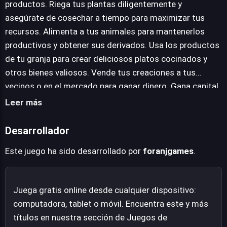
productos. Riega tus plantas diligentemente y
materializa al invertir las ganancias en la mejora y
asegúrate de cosechar a tiempo para maximizar tus
expansión de las instalaciones existentes, así como en
recursos. Alimenta a tus animales para mantenerlos
la construcción de nuevas estructuras que desbloquean
productivos y obtener sus derivados. Usa los productos
oportunidades adicionales, convirtiendo al jugador en el
de tu granja para crear deliciosos platos cocinados y
epicentro de su comunidad agrícola.
otros bienes valiosos. Vende tus creaciones a tus
vecinos o en el mercado para ganar dinero. Gana capital
para mejorar y expandir tu granja progresivamente.
Leer más
Construye nuevos edificios para desbloquear más
oportunidades y diversificar tu producción. Mejora los
Desarrollador
edificios existentes para aumentar su eficiencia y
Este juego ha sido desarrollado por
foranjgames
.
optimizar tu rendimiento.
Juega gratis online desde cualquier dispositivo:
computadora, tablet o móvil. Encuentra este y más
títulos en nuestra sección de Juegos de