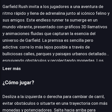
Garfield Rush invita a los jugadores a una aventura de
ritmo rápido y llena de adrenalina junto al icónico felino y
JUEGALO AHORA
sus amigos. Este endless runner te sumerge en un
mundo vibrante, presentado con gráficos 3D llamativos
y animaciones fluidas que capturan la esencia del
universo de Garfield. La premisa es sencilla pero
adictiva: corre lo más lejos posible a través de
bulliciosas calles, parques y paisajes urbanos detallados,
esquivando obstáculos y recolectando monedas. Los
controles intuitivos de un toque facilitan la inmersión,
Leer más
haciendo de la experiencia un arcade ideal para los
entusiastas del género. Aunque el juego comienza a un
¿Cómo jugar?
ritmo cómodo, la velocidad se incrementa rápidamente,
exigiendo reflejos agudos y precisión para cambiar de
Desliza a la izquierda o derecha para cambiar de carril,
carril, saltar o deslizarse bajo barreras. Los jugadores
evitar obstáculos o situarte en una trayectoria con más
pueden asumir el papel de Garfield o de otros
monedas y potenciadores. Salta hacia arriba para