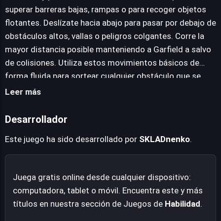
personajes conocidos, cada uno aportando su propio
superar barreras bajas, rampas o para recoger objetos
encanto a la carrera. Más allá de la acción principal,
flotantes. Deslízate hacia abajo para pasar por debajo de
Garfield Rush mantiene el interés con cientos de
obstáculos altos, vallas o peligros colgantes. Corre la
misiones, recompensas y beneficios diarios, asegurando
mayor distancia posible manteniendo a Garfield a salvo
que siempre haya un nuevo desafío. Es una propuesta
de colisiones. Utiliza estos movimientos básicos de
encantadora y desafiante, apta para todas las edades.
forma fluida para sortear cualquier obstáculo que se
presente en tu camino y maximiza tu puntuación.
Leer más
Desarrollador
Este juego ha sido desarrollado por
SKLADnenko
.
Juega gratis online desde cualquier dispositivo:
computadora, tablet o móvil. Encuentra este y más
títulos en nuestra sección de Juegos de
Habilidad
.