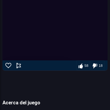
58
18
Acerca del juego
Garfield Rush