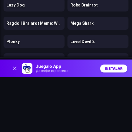
Lazy Dog
Roba Brainrot
Ragdoll Brainrot Meme: Walk Challenge!
Mega Shark
Plonky
Level Devil 2
Vex Hyper Dash
Om Nom Tower 3D
0
Juegalo App
INSTALAR
¡La mejor experiencia!
Inicio
Aleatorio
Buscar
Favs
Geometry Dash: Wave Challenge
Rescue Wings!
Super Fowlst 2
Egg Adventure 2