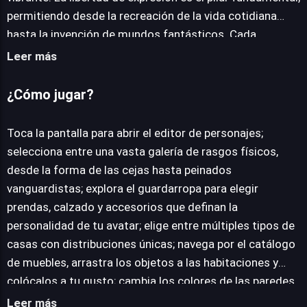
permitiendo desde la recreación de la vida cotidiana
hasta la invención de mundos fantásticos. Cada
aspecto, desde la apariencia detallada de tu avatar
Leer más
hasta el último rincón de tu morada virtual, es una
oportunidad para reflejar tu identidad. Las herramientas
¿Cómo jugar?
modernas y una paleta de colores infinita facilitan la
experimentación con peinados vanguardistas, estilos de
Toca la pantalla para abrir el editor de personajes;
vestimenta únicos (desde deportivo a gótico), y la
selecciona entre una vasta galería de rasgos físicos,
disposición de mobiliario. Selecciona entre diversas
desde la forma de las cejas hasta peinados
estructuras habitacionales, arrastra objetos, y
vanguardistas; explora el guardarropa para elegir
transforma los espacios cambiando colores de paredes
prendas, calzado y accesorios que definan la
para crear ambientes que van desde acogedores hasta
personalidad de tu avatar; elige entre múltiples tipos de
lujosos. Sin reglas ni misiones obligatorias, Avatar World
casas con distribuciones únicas; navega por el catálogo
ofrece un espacio de relajación pura donde la única guía
de muebles, arrastra los objetos a las habitaciones y
es tu imaginación, invitándote a construir el hogar y la
colócalos a tu gusto; cambia los colores de las paredes
vida que siempre has deseado.
y la disposición de los objetos para crear el ambiente
Leer más