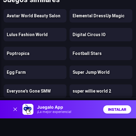
Avatar World Beauty Salon
Elemental DressUp Magic
Lulus Fashion World
Digital Circus IO
Poptropica
Football Stars
Egg Farm
Super Jump World
Everyone’s Gone SMW
super willie world 2
0
Juegalo App
INSTALAR
Crash Bandicoot and the Retro Dimension
Super Luigi World DELUXE
¡La mejor experiencia!
Inicio
Aleatorio
Buscar
Favs
Mario Yggdrasil
Gastro Town