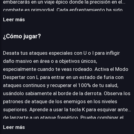
embarcarás en un viaje épico donde la precisión en el
combate es primordial. Cada enfrentamiento ha sido
meticulosamente diseñado para desafiar tus reflejos,
Leer más
desde los soldados más comunes hasta imponentes
jefes finales que exigen una lectura impecable de sus
¿Cómo jugar?
movimientos y patrones de ataque. La atmósfera,
inspirada en paisajes orientales tradicionales y trazos
Desata tus ataques especiales con U o I para infligir
de tinta, sumerge al jugador en una experiencia donde
daño masivo en área o a objetivos únicos,
cada victoria se siente como un paso más hacia la
especialmente cuando te veas rodeado. Activa el Modo
consolidación de una leyenda personal dentro de este
Despertar con L para entrar en un estado de furia con
universo de fantasía y habilidad.
ataques continuos y recuperar el 100% de tu salud,
usándolo sabiamente al borde de la derrota. Observa los
patrones de ataque de los enemigos en los niveles
superiores. Aprende a usar la tecla K para esquivar antes
de lanzarte a un ataque frenético. Prueba combinar el
Hielo para congelar a los jefes y luego remátalos con
Leer más
ataques especiales de Fuego para maximizar el impacto.