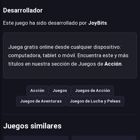
Gestiona el Modo Despertar con inteligencia,
Desarrollador
guardándolo para el jefe final del nivel o para ese
Este juego ha sido desarrollado por
JoyBits
.
momento crítico donde tu barra de vida esté en rojo.
Completa los niveles con rapidez y sin recibir daño para
obtener más puntos y escalar en la clasificación
Juega gratis online desde cualquier dispositivo:
mundial.
computadora, tablet o móvil. Encuentra este y más
títulos en nuestra sección de Juegos de
Acción
.
Acción
Juegos
Juegos de Acción
Juegos de Aventuras
Juegos de Lucha y Peleas
Juegos similares