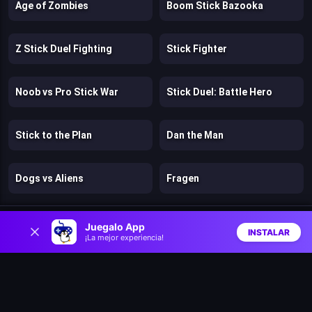
Age of Zombies
Boom Stick Bazooka
Z Stick Duel Fighting
Stick Fighter
Noob vs Pro Stick War
Stick Duel: Battle Hero
Stick to the Plan
Dan the Man
Dogs vs Aliens
Fragen
0
Murder
Stickman Kingdom Clash
Juegalo App
INSTALAR
¡La mejor experiencia!
Inicio
Aleatorio
Buscar
Favs
Cut in Half
Mr. Dude: King of the Hill
Hazmob FPS: Online Shooter
Chicken Strike