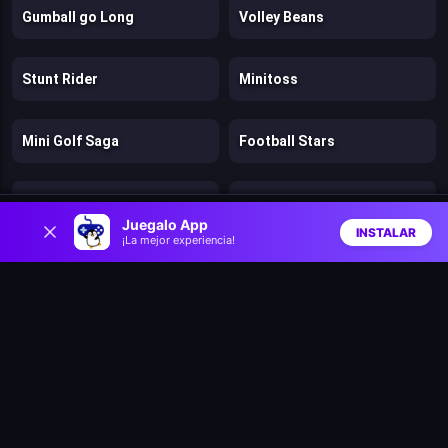
Gumball go Long
Volley Beans
Stunt Rider
Minitoss
Mini Golf Saga
Football Stars
Ragdoll Mega Dunk
Ski Jump Challenge
0
Juegalo App
INSTALAR
¡La mejor experiencia!
Inicio
Aleatorio
Buscar
Favs
Mini Golf Master
Unblocked Motocross Racing
Football Superstars 2024
Muscle Clicker 2