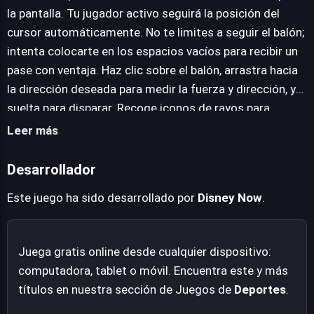
respiro, es la mezcla perfecta entre habilidad técnica y
la pantalla. Tu jugador activo seguirá la posición del
diversión arcade.
cursor automáticamente. No te limites a seguir el balón;
intenta colocarte en los espacios vacíos para recibir un
pase con ventaja. Haz clic sobre el balón, arrastra hacia
la dirección deseada para medir la fuerza y dirección, y
suelta para disparar. Recoge iconos de rayos para
obtener acelerones o estrellas para mejoras de equipo.
Leer más
Al llegar al descanso, participarás en un reto rápido. ¡No
lo ignores! Ganar aquí te dará recompensas extra que
Desarrollador
pueden salvarte en la segunda mitad.
Este juego ha sido desarrollado por
Disney Now
.
Juega gratis online desde cualquier dispositivo:
computadora, tablet o móvil. Encuentra este y más
títulos en nuestra sección de Juegos de
Deportes
.