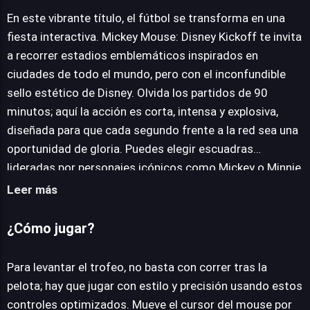
En este vibrante título, el fútbol se transforma en una
fiesta interactiva. Mickey Mouse: Disney Kickoff te invita
JUEGALO AHORA
a recorrer estadios emblemáticos inspirados en
ciudades de todo el mundo, pero con el inconfundible
sello estético de Disney. Olvida los partidos de 90
minutos; aquí la acción es corta, intensa y explosiva,
diseñada para que cada segundo frente a la red sea una
oportunidad de gloria. Puedes elegir escuadras
lideradas por personajes icónicos como Mickey o Minnie,
cada uno aportando esa energía clásica que hace que el
Leer más
juego sea accesible para todos pero difícil de dominar.
No solo se trata de patear el balón; deberás gestionar
¿Cómo jugar?
bonificaciones estratégicas que aparecen en el campo,
como acelerones que dejan atrás a la defensa o mejoras
Para levantar el trofeo, no basta con correr tras la
temporales que aseguran que tu disparo sea imparable.
pelota; hay que jugar con estilo y precisión usando estos
Con una atmósfera animada y un ritmo que no te da
controles optimizados. Mueve el cursor del mouse por