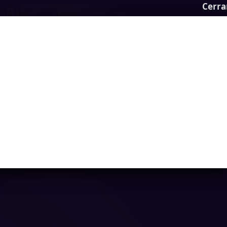
Cerra
Zombie Lab Escape
Ya casi llegamos...